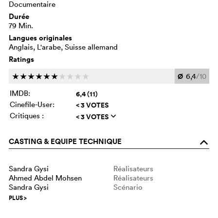
Documentaire
Durée
79 Min.
Langues originales
Anglais, L'arabe, Suisse allemand
Ratings
Ø
6,4
/10
c
c
c
c
c
c
c
c
c
c
IMDB:
6,4 (11)
Cinefile-User:
< 3 VOTES
Critiques :
< 3 VOTES
q
CASTING & EQUIPE TECHNIQUE
o
Sandra Gysi
Réalisateurs
Ahmed Abdel Mohsen
Réalisateurs
Sandra Gysi
Scénario
PLUS
>