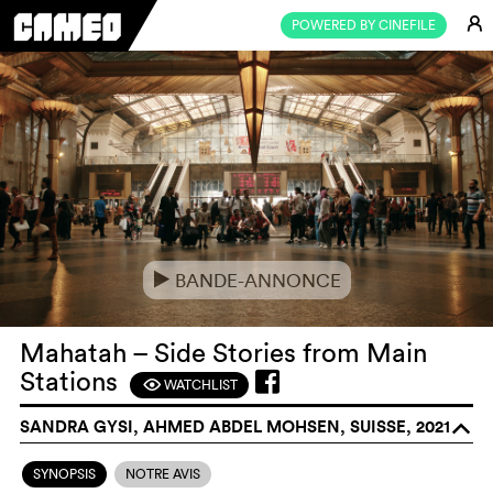
E
POWERED BY CINEFILE
BANDE-ANNONCE
e
Mahatah – Side Stories from Main
Stations
WATCHLIST
F
SANDRA GYSI, AHMED ABDEL MOHSEN, SUISSE, 2021
o
SYNOPSIS
NOTRE AVIS