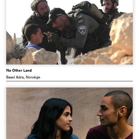
No Other Land
Basel Adra
, Norvège