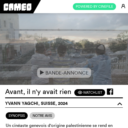
E
POWERED BY CINEFILE
BANDE-ANNONCE
e
Avant, il n'y avait rien
WATCHLIST
F
YVANN YAGCHI, SUISSE, 2024
o
SYNOPSIS
NOTRE AVIS
Un cinéaste genevois d'origine palestinienne se rend en