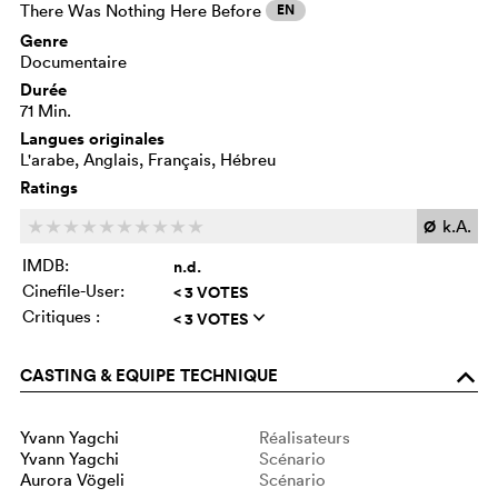
There Was Nothing Here Before
EN
Genre
Documentaire
Durée
71 Min.
Langues originales
L'arabe, Anglais, Français, Hébreu
Ratings
Ø
k.A.
c
c
c
c
c
c
c
c
c
c
IMDB:
n.d.
Cinefile-User:
< 3 VOTES
Critiques :
< 3 VOTES
q
CASTING & EQUIPE TECHNIQUE
o
Yvann Yagchi
Réalisateurs
Yvann Yagchi
Scénario
Aurora Vögeli
Scénario