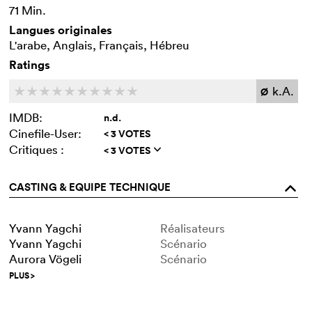
71 Min.
Langues originales
L'arabe, Anglais, Français, Hébreu
Ratings
k.A.
c
c
c
c
c
c
c
c
c
c
Ø
IMDB:
n.d.
Cinefile-User:
< 3 VOTES
Critiques :
< 3 VOTES
q
CASTING & EQUIPE TECHNIQUE
o
Yvann Yagchi
Réalisateurs
Yvann Yagchi
Scénario
Aurora Vögeli
Scénario
PLUS
>