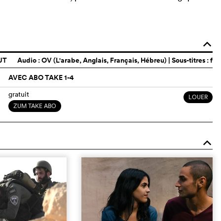
o
UT
Audio :
OV (L'arabe, Anglais, Français, Hébreu)
| Sous-titres : f
AVEC ABO TAKE 1-4
gratuit
LOUER
ZUM TAKE ABO
o