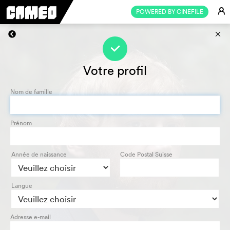
E
POWERED BY CINEFILE
s
f
Votre profil
Nom de famille
Prénom
Année de naissance
Code Postal Suisse
Langue
Adresse e-mail